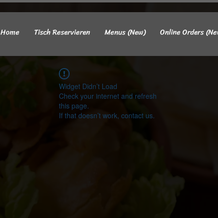
Home
Tisch Reservieren
Menus (New)
Online Orders (Ne
Widget Didn’t Load
Check your internet and refresh
this page.
If that doesn’t work, contact us.