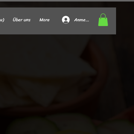
Anmelden
w)
Über uns
More