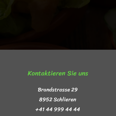
Kontaktieren Sie uns​
Brandstrasse 29
8952 Schlieren
+41 44 999 44 44