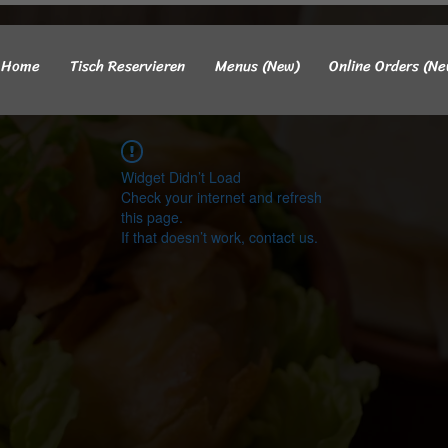
Home
Tisch Reservieren
Menus (New)
Online Orders (Ne
Widget Didn’t Load
Check your internet and refresh
this page.
If that doesn’t work, contact us.