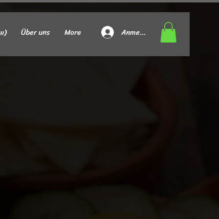
Anmelden
w)
Über uns
More