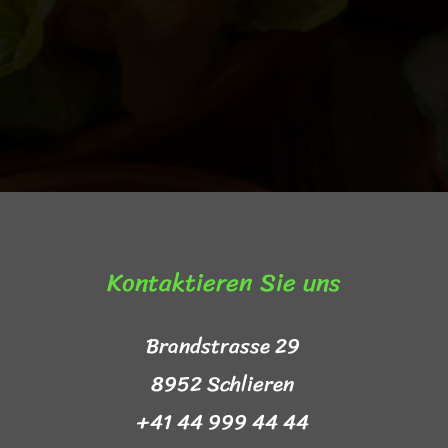
Kontaktieren Sie uns​
Brandstrasse 29
8952 Schlieren
+41 44 999 44 44