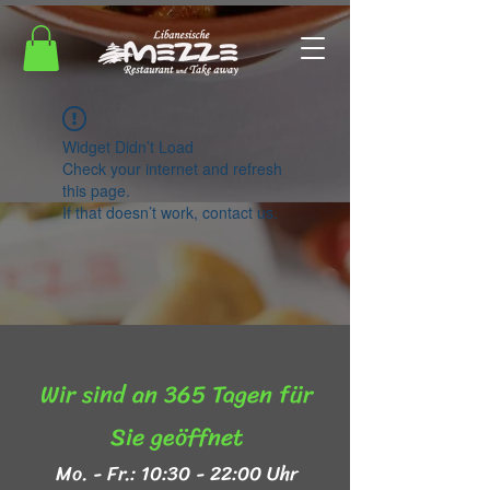
Widget Didn’t Load
Check your internet and refresh
this page.
If that doesn’t work, contact us.
Wir sind an 365 Tagen für
Sie geöffnet​
Mo. - Fr.: 10:30 - 22:00 Uhr