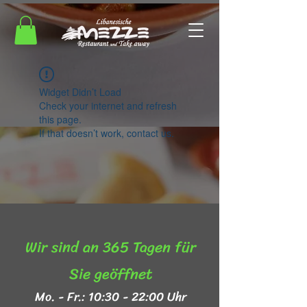
Widget Didn’t Load
Check your internet and refresh
this page.
If that doesn’t work, contact us.
Wir sind an 365 Tagen für
Sie geöffnet​
Mo. - Fr.: 10:30 - 22:00 Uhr