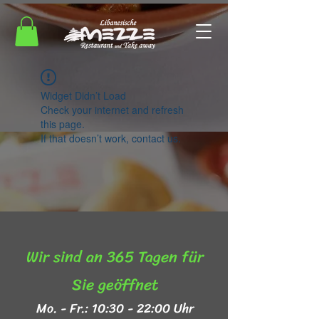
Widget Didn’t Load
Check your internet and refresh
this page.
If that doesn’t work, contact us.
Wir sind an 365 Tagen für
Sie geöffnet​
Mo. - Fr.: 10:30 - 22:00 Uhr