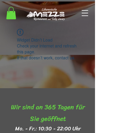
Widget Didn’t Load
Check your internet and refresh
this page.
If that doesn’t work, contact us.
Wir sind an 365 Tagen für
Sie geöffnet​
Mo. - Fr.: 10:30 - 22:00 Uhr