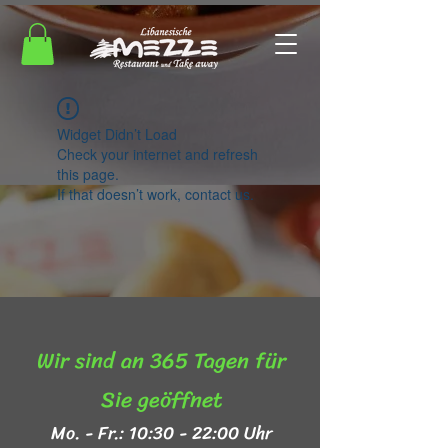
Widget Didn’t Load
Check your internet and refresh
this page.
If that doesn’t work, contact us.
Wir sind an 365 Tagen für
Sie geöffnet​
Mo. - Fr.: 10:30 - 22:00 Uhr