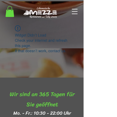
Widget Didn’t Load
Check your internet and refresh
this page.
If that doesn’t work, contact us.
Wir sind an 365 Tagen für
Sie geöffnet​
Mo. - Fr.: 10:30 - 22:00 Uhr