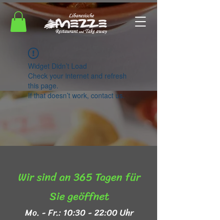
Widget Didn’t Load
Check your internet and refresh
this page.
If that doesn’t work, contact us.
Wir sind an 365 Tagen für
Sie geöffnet​
Mo. - Fr.: 10:30 - 22:00 Uhr