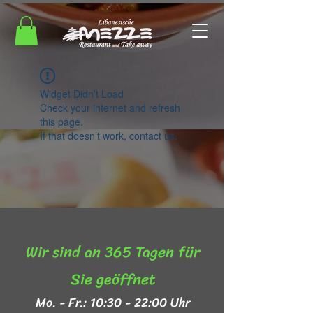
Widget Didn’t Load
Check your internet and refresh
this page.
If that doesn’t work, contact us.
Wir sind an 365 Tagen für
Sie geöffnet​
Mo. - Fr.: 10:30 - 22:00 Uhr