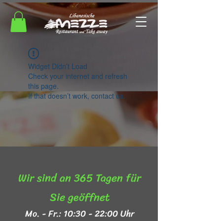
Widget Didn’t Load
Check your internet and refresh
this page.
If that doesn’t work, contact us.
Wir sind an 365 Tagen für
Sie geöffnet​
Mo. - Fr.: 10:30 - 22:00 Uhr