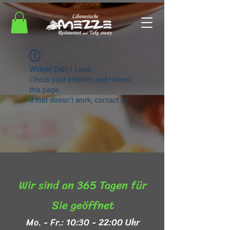
Widget Didn’t Load
Check your internet and refresh
this page.
If that doesn’t work, contact us.
Wir sind an 365 Tagen für
Sie geöffnet​
Mo. - Fr.: 10:30 - 22:00 Uhr