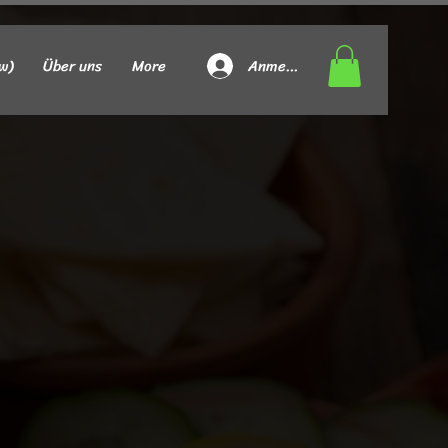
Anmelden
w)
Über uns
More