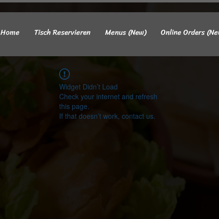
Home
Tisch Reservieren
Menus (New)
Online Orders (Ne
Widget Didn’t Load
Check your internet and refresh
this page.
If that doesn’t work, contact us.