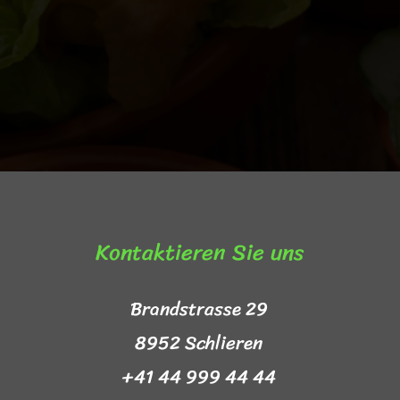
Kontaktieren Sie uns​
Brandstrasse 29
8952 Schlieren
+41 44 999 44 44