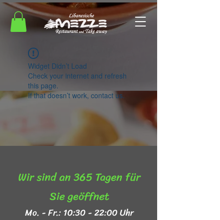
Widget Didn’t Load
Check your internet and refresh
this page.
If that doesn’t work, contact us.
Wir sind an 365 Tagen für
Sie geöffnet​
Mo. - Fr.: 10:30 - 22:00 Uhr