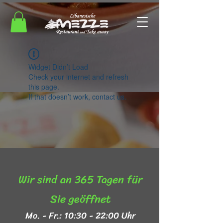
Widget Didn’t Load
Check your internet and refresh
this page.
If that doesn’t work, contact us.
Wir sind an 365 Tagen für
Sie geöffnet​
Mo. - Fr.: 10:30 - 22:00 Uhr