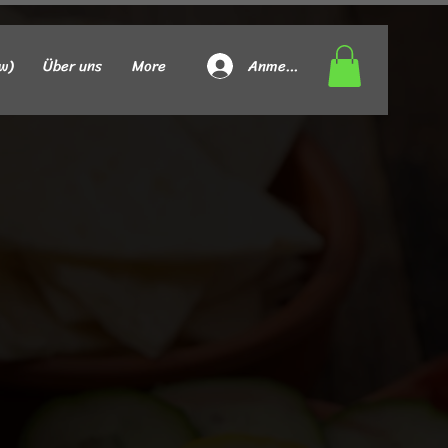
Anmelden
w)
Über uns
More