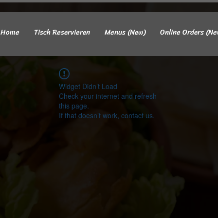
Home
Tisch Reservieren
Menus (New)
Online Orders (Ne
Widget Didn’t Load
Check your internet and refresh
this page.
If that doesn’t work, contact us.