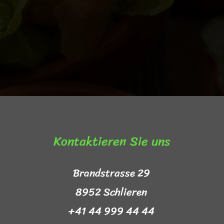
Kontaktieren Sie uns​
Brandstrasse 29
8952 Schlieren
+41 44 999 44 44