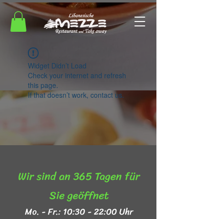
Widget Didn’t Load
Check your internet and refresh
this page.
If that doesn’t work, contact us.
Wir sind an 365 Tagen für
Sie geöffnet​
Mo. - Fr.: 10:30 - 22:00 Uhr