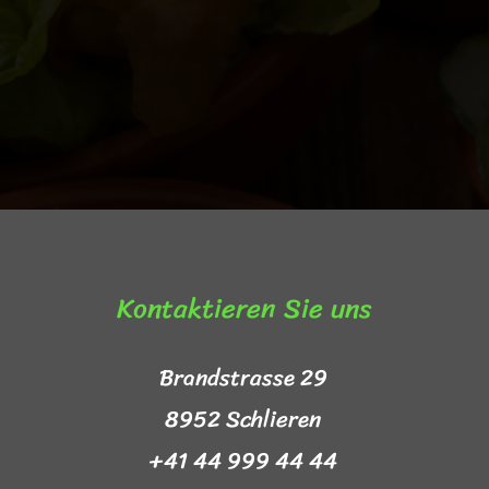
Kontaktieren Sie uns​
Brandstrasse 29
8952 Schlieren
+41 44 999 44 44