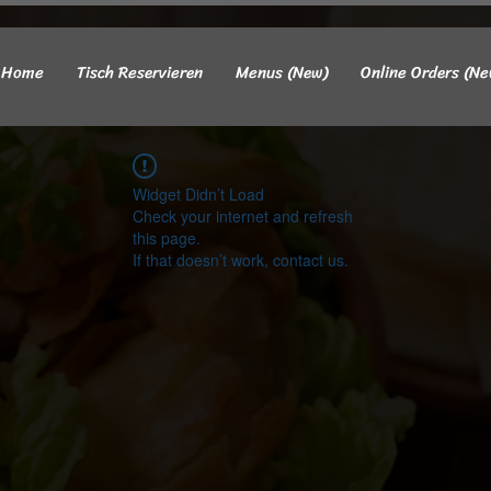
Home
Tisch Reservieren
Menus (New)
Online Orders (Ne
Widget Didn’t Load
Check your internet and refresh
this page.
If that doesn’t work, contact us.