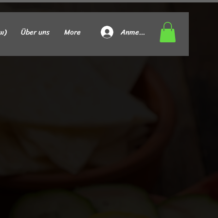
Anmelden
w)
Über uns
More