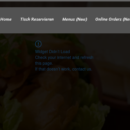
Home
Tisch Reservieren
Menus (New)
Online Orders (Ne
Widget Didn’t Load
Check your internet and refresh
this page.
If that doesn’t work, contact us.