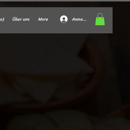
Anmelden
w)
Über uns
More