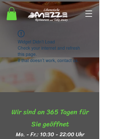
Widget Didn’t Load
Check your internet and refresh
this page.
If that doesn’t work, contact us.
Wir sind an 365 Tagen für
Sie geöffnet​
Mo. - Fr.: 10:30 - 22:00 Uhr