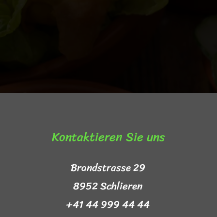
Kontaktieren Sie uns​
Brandstrasse 29
8952 Schlieren
+41 44 999 44 44