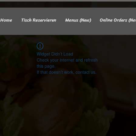
Home
Tisch Reservieren
Menus (New)
Online Orders (Ne
Widget Didn’t Load
Check your internet and refresh
this page.
If that doesn’t work, contact us.