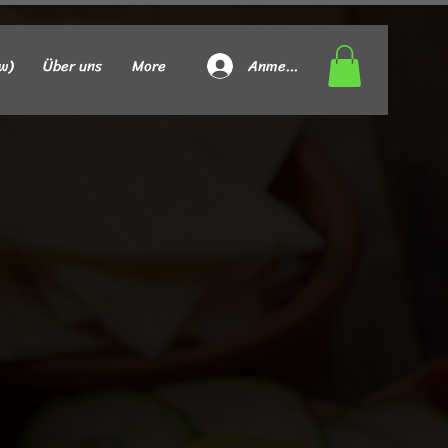
Anmelden
w)
Über uns
More