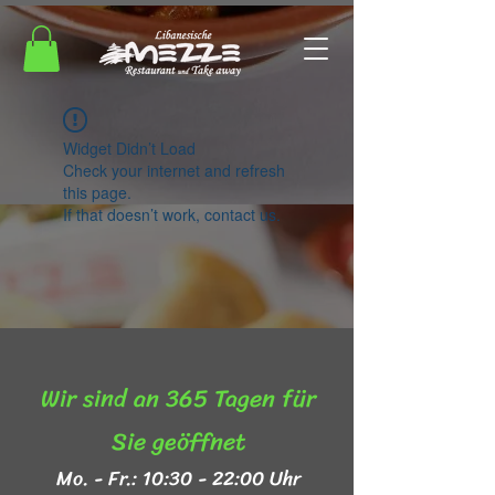
Widget Didn’t Load
Check your internet and refresh
this page.
If that doesn’t work, contact us.
Wir sind an 365 Tagen für
Sie geöffnet​
Mo. - Fr.: 10:30 - 22:00 Uhr