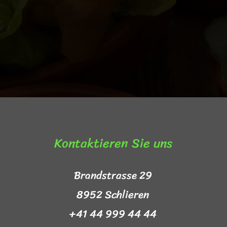
Kontaktieren Sie uns​
Brandstrasse 29
8952 Schlieren
+41 44 999 44 44