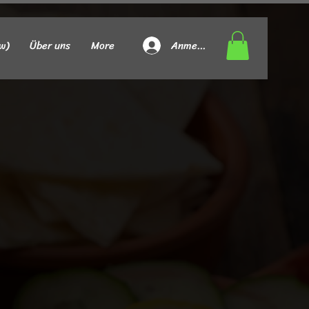
Anmelden
w)
Über uns
More