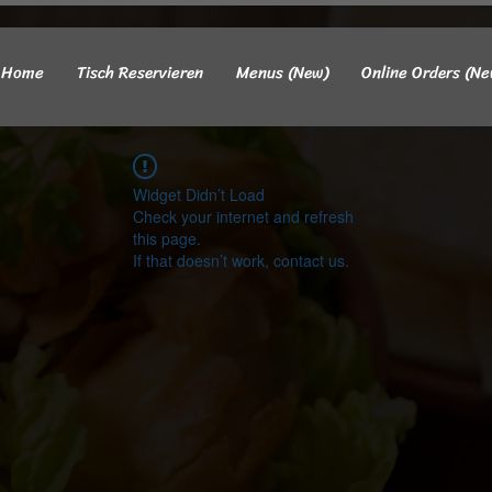
Home
Tisch Reservieren
Menus (New)
Online Orders (Ne
Widget Didn’t Load
Check your internet and refresh
this page.
If that doesn’t work, contact us.